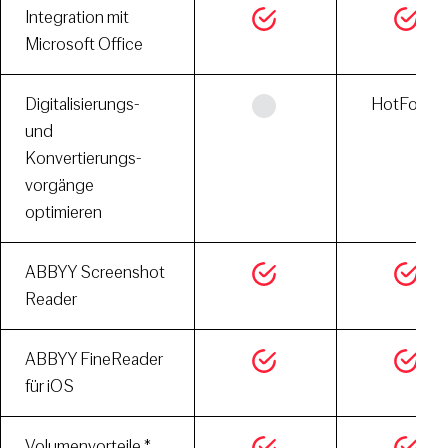
Integration mit
Microsoft Office
Digitalisierungs-
HotFolder
und
Konvertierungs­
vorgänge
optimieren
ABBYY Screenshot
Reader
ABBYY FineReader
für iOS
Volumenvorteile *