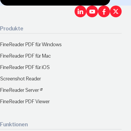
LinkedIn
Youtu
Fac
X
Produkte
FineReader PDF für Windows
FineReader PDF für Mac
FineReader PDF für iOS
Screenshot Reader
FineReader Server
FineReader PDF Viewer
Funktionen