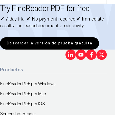
Try FineReader PDF for free
✔ 7-day trial ✔ No payment required ✔ Immediate
results- increased document productivity
Descargar la versión de prueba gratuita
LinkedIn
Youtu
Fac
X
Productos
FineReader PDF per Windows
FineReader PDF per Mac
FineReader PDF per iOS
Screenshot Reader