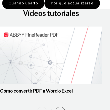
Cuándo usarlo
Por qué actualizarse
Vídeos tutoriales
Reproducir vídeo
Cómo convertir PDF a Word o Excel
Previous
Siguiente