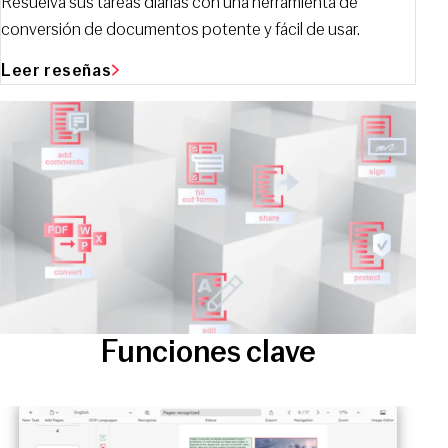
Resuelva sus tareas diarias con una herramienta de
conversión de documentos potente y fácil de usar.
Leer reseñas
Reproducir vídeo
Funciones clave
Open large image