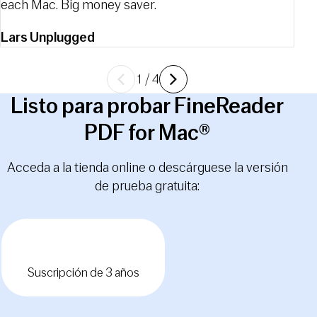
each Mac. Big money saver.
Lars Unplugged
Previa
Siguiente
1
/
4
Listo para probar FineReader
PDF for Mac®
Acceda a la tienda online o descárguese la versión
de prueba gratuita:
Suscripción anual
Suscripción de 3 años