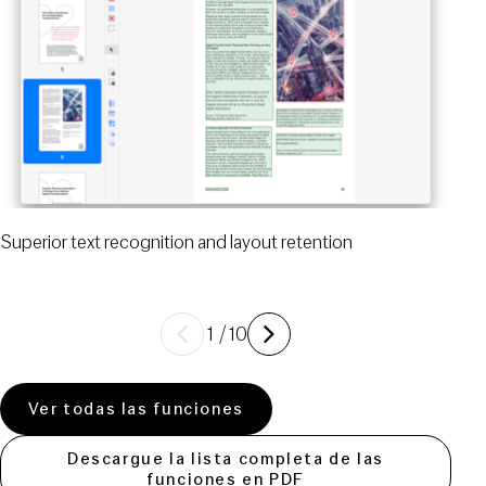
Superior text recognition and layout retention
Previous
Siguiente
1
/
10
Ver todas las funciones
Descargue la lista completa de las
funciones en PDF