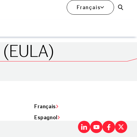
Français
Ouvrir
 (EULA)
Français
Espagnol
LinkedIn
Youtu
Fac
X