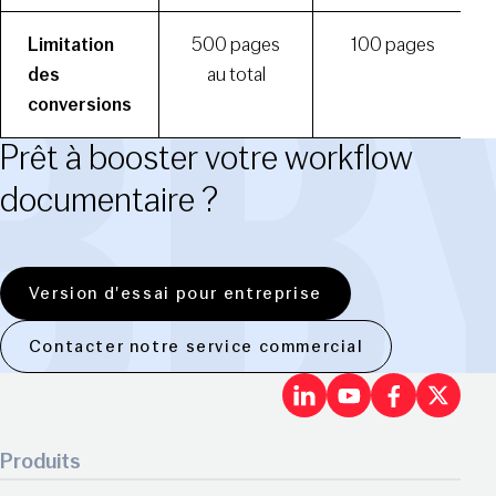
Limitation
500 pages
100 pages
des
au total
conversions
Prêt à booster votre workflow
documentaire ?
Version d'essai pour entreprise
Contacter notre service commercial
LinkedIn
Youtu
Fac
X
Produits