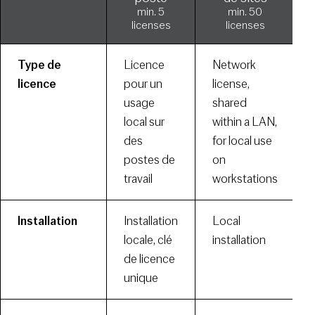
min. 5
min. 50
licenses
licenses
Type de
Licence
Network
licence
pour un
license,
usage
shared
local sur
within a LAN,
des
for local use
postes de
on
travail
workstations
Installation
Installation
Local
locale, clé
installation
de licence
unique