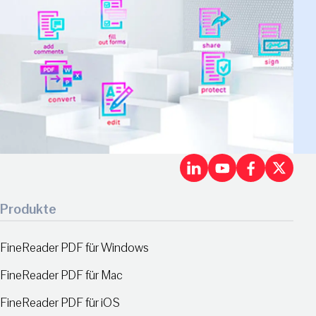
LinkedIn
Youtu
Fac
X
Produkte
FineReader PDF für Windows
FineReader PDF für Mac
FineReader PDF für iOS