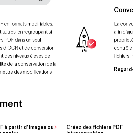
Conve
F en formats modifiables,
La conver
autres, en regroupant si
afin d’aj
ers PDF dans un seul
propriét
es d’OCR et de conversion
contrôle 
 des niveaux élevés de
fichiers 
ité de la conservation de la
Regarde
rmettre des modifications
ement
 à partir d’images ou
Créez des fichiers PDF