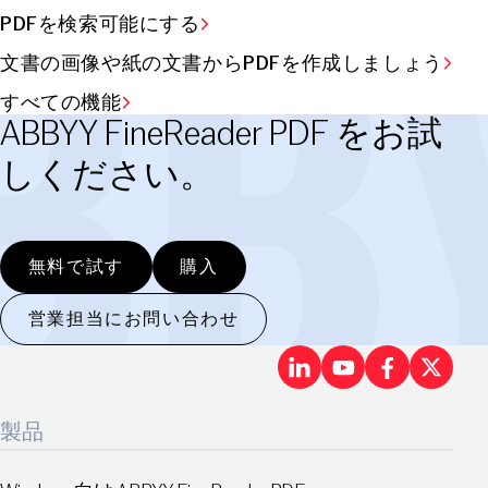
PDFを検索可能にする
文書の画像や紙の文書からPDFを作成しましょう
すべての機能
ABBYY FineReader PDF をお試
しください。
無料で試す
購入
営業担当にお問い合わせ
LinkedIn
Youtu
Fac
X
製品