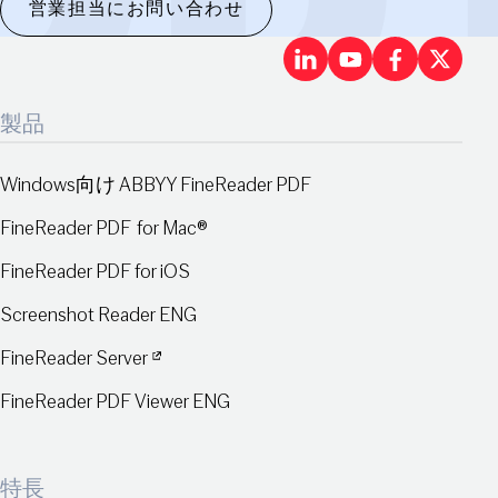
営業担当にお問い合わせ
LinkedIn
Youtu
Fac
X
製品
Windows向け ABBYY FineReader PDF
FineReader PDF for Mac®
FineReader PDF for iOS
Screenshot Reader ENG
FineReader Server
FineReader PDF Viewer ENG
特長