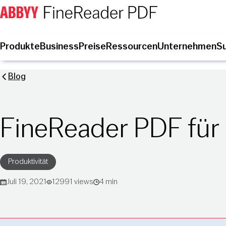
Produkte
Business
Preise
Ressourcen
Unternehmen
S
Blog
FineReader PDF für
Produktivität
Juli 19, 2021
12991 views
4 min