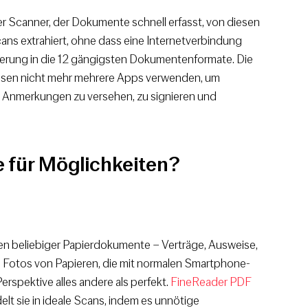
iler Scanner, der Dokumente schnell erfasst, von diesen
ans extrahiert, ohne dass eine Internetverbindung
ierung in die 12 gängigsten Dokumentenformate. Die
üssen nicht mehr mehrere Apps verwenden, um
t Anmerkungen zu versehen, zu signieren und
 für Möglichkeiten?
n beliebiger Papierdokumente – Verträge, Ausweise,
 Fotos von Papieren, die mit normalen Smartphone-
rspektive alles andere als perfekt.
FineReader PDF
elt sie in ideale Scans, indem es unnötige