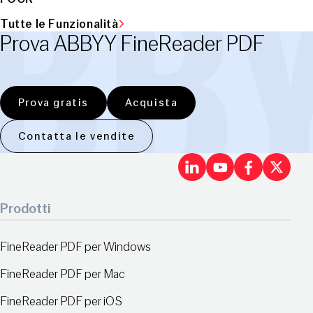
Tutte le Funzionalità
Prova ABBYY FineReader PDF
Prova gratis
Acquista
Contatta le vendite
LinkedIn
Youtu
Fac
X
Prodotti
FineReader PDF per Windows
FineReader PDF per Mac
FineReader PDF per iOS