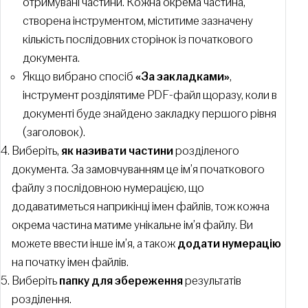
отримувані частини. Кожна окрема частина,
створена інструментом, міститиме зазначену
кількість послідовних сторінок із початкового
документа.
Якщо вибрано спосіб
«За закладками»
,
інструмент розділятиме PDF-файл щоразу, коли в
документі буде знайдено закладку першого рівня
(заголовок).
Виберіть,
як називати частини
розділеного
документа. За замовчуванням це ім’я початкового
файлу з послідовною нумерацією, що
додаватиметься наприкінці імен файлів, тож кожна
окрема частина матиме унікальне ім’я файлу. Ви
можете ввести інше ім’я, а також
додати нумерацію
на початку імен файлів.
Виберіть
папку для збереження
результатів
розділення.