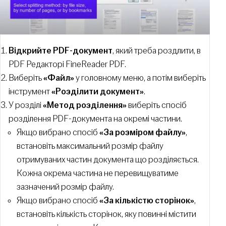
Відкрийте PDF-документ
, який треба роздлити, в
PDF Редакторі FineReader PDF.
Виберіть
«Файл»
у головному меню, а потім виберіть
інструмент
«Розділити документ»
.
У розділі
«Метод розділення»
виберіть спосіб
розділення PDF-документа на окремі частини.
Якщо вибрано спосіб
«За розміром файлу»
,
встановіть максимальний розмір файлу
отримуваних частин документа що розділяється.
Кожна окрема частина не перевищуватиме
зазначений розмір файлу.
Якщо вибрано спосіб
«За кількістю сторінок»
,
встановіть кількість сторінок, яку повинні містити