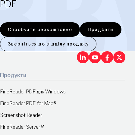
PDF
Спробуйте безкоштовно
Придбати
Зверніться до відділу продажу
LinkedIn
Youtu
Fac
X
Продукти
FineReader PDF для Windows
FineReader PDF for Mac®
Screenshot Reader
FineReader Server