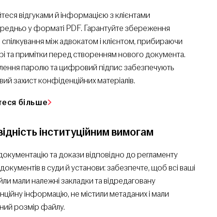
еся відгуками й інформацією з клієнтами
редньо у форматі PDF. Гарантуйте збереження
 спілкування між адвокатом і клієнтом, прибираючи
і та примітки перед створенням нового документа.
лення паролю та цифровий підпис забезпечують
ий захист конфіденційних матеріалів.
теся більше
відність інституційним вимогам
документацію та докази відповідно до регламенту
документів в суди й установи: забезпечте, щоб всі ваші
ли мали належні закладки та відредаговану
ційну інформацію, не містили метаданих і мали
ний розмір файлу.