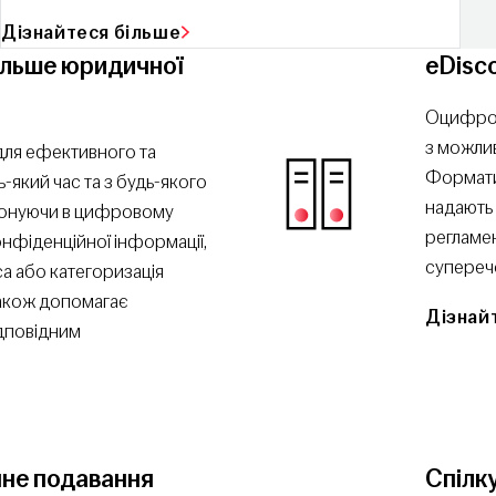
Дізнайтеся більше
ільше юридичної
eDisco
Оцифров
з можлив
для ефективного та
Формати
-який час та з будь-якого
надають 
иконуючи в цифровому
регламен
конфіденційної інформації,
супереч
са або категоризація
також допомагає
Дізнай
ідповідним
нне подавання
Спілк