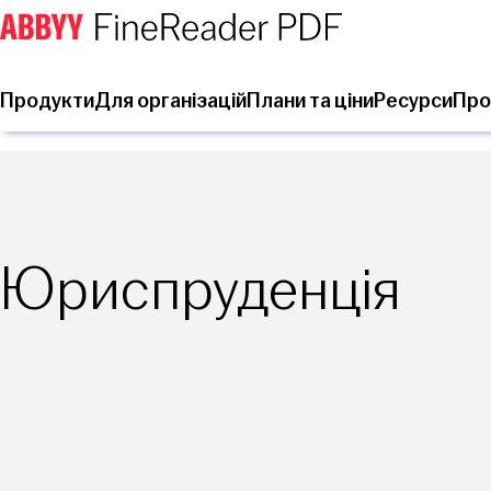
Продукти
Для організацій
Плани та ціни
Ресурси
Про
Юриспруденція