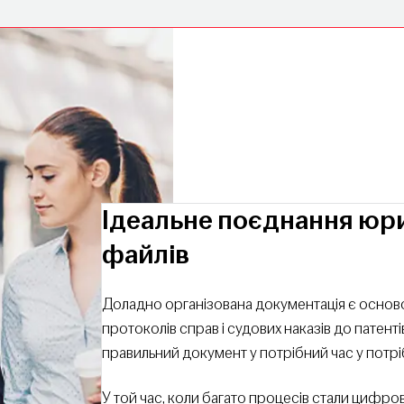
Ідеальне поєднання юри
файлів
Доладно організована документація є осново
протоколів справ і судових наказів до патент
правильний документ у потрібний час у потр
У той час, коли багато процесів стали цифр