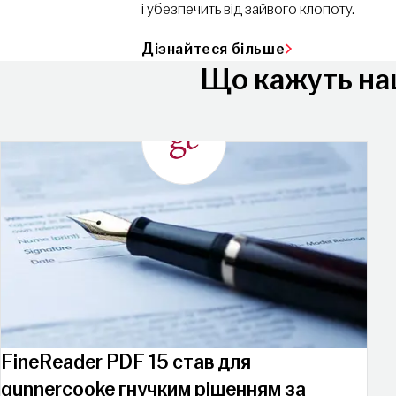
і убезпечить від зайвого клопоту.
Дізнайтеся більше
Що кажуть наш
FineReader PDF 15 став для
gunnercooke гнучким рішенням за