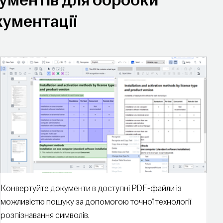
ументів для обробки
ументації
Конвертуйте документи в доступні PDF-файли із
можливістю пошуку за допомогою точної технології
розпізнавання символів.