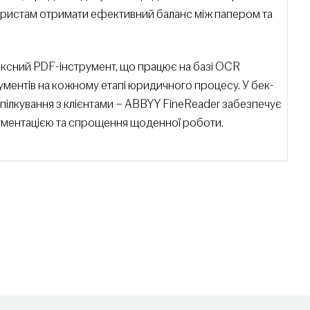
 юристам отримати ефективний баланс між папером та
сний PDF-інструмент, що працює на базі OCR
ументів на кожному етапі юридичного процесу. У бек-
 спілкування з клієнтами – ABBYY FineReader забезпечує
кументацією та спрощення щоденної роботи.