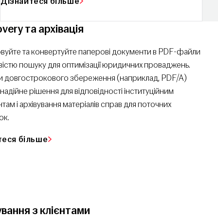
Дізнайтеся більше
very та архівація
уйте та конвертуйте паперові документи в PDF-файли
істю пошуку для оптимізації юридичних проваджень.
 довгострокового збереження (наприклад, PDF/A)
надійне рішення для відповідності інституційним
там і архівування матеріалів справ для поточних
ок.
теся більше
ування з клієнтами