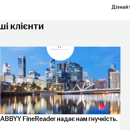
Дізнай
і клієнти
ABBYY FineReader надає нам гнучкість.