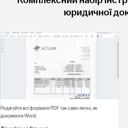
Комплексний набір інстр
юридичної док
Редагуйте всі формати PDF так само легко, як
документи Word.