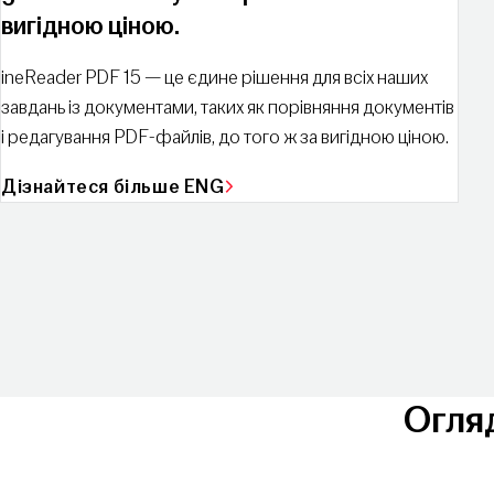
вигідною ціною.
ineReader PDF 15 — це єдине рішення для всіх наших
завдань із документами, таких як порівняння документів
і редагування PDF-файлів, до того ж за вигідною ціною.
Дізнайтеся більше ENG
Огля