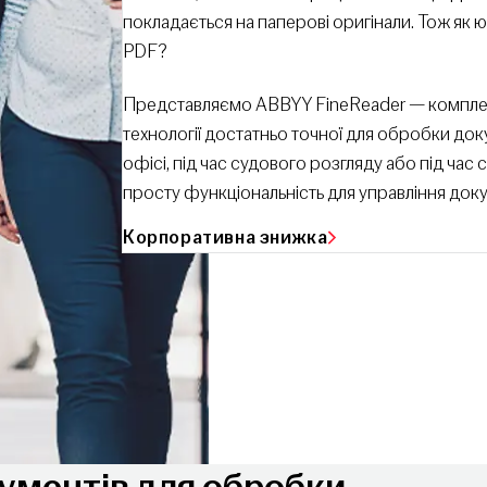
покладається на паперові оригінали. Тож як
PDF?
Представляємо ABBYY FineReader — комплек
технології достатньо точної для обробки док
офісі, під час судового розгляду або під час
просту функціональність для управління до
Корпоративна знижка