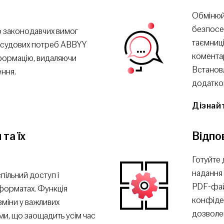
Обмінюйт
безпосе
о законодавчих вимог
таємниці
я судових потреб ABBYY
коментар
формацію, видаляючи
Встанов
ення.
додатков
Дізнай
та їх
Відпо
Готуйте 
надання 
пільний доступ і
PDF-фай
 форматах. Функція
конфіден
зміни у важливих
дозволе
и, що заощадить усім час