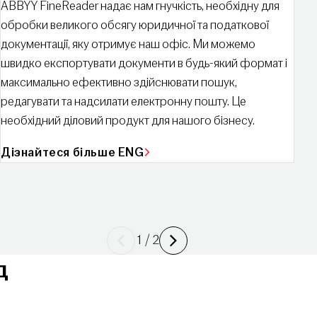
ABBYY FineReader надає нам гнучкість, необхідну для
обробки великого обсягу юридичної та податкової
документації, яку отримує наш офіс. Ми можемо
швидко експортувати документи в будь-який формат і
максимально ефективно здійснювати пошук,
редагувати та надсилати електронну пошту. Це
необхідний діловий продукт для нашого бізнесу.
Дізнайтеся більше ENG
Previous
Далі
1
/
2
д