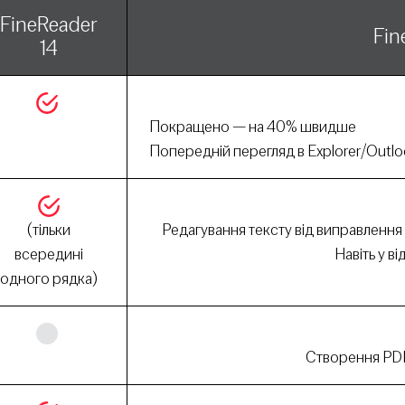
FineReader
Fin
14
Покращено — на 40% швидше
Попередній перегляд в Explorer/Outl
(тільки
Редагування тексту від виправлення 
всередині
Навіть у в
одного рядка)
Cтворення PD