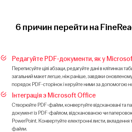
6 причин перейти на FineRe
Редагуйте PDF-документи, як у Microso
Переписуйте цілі абзаци, редагуйте дані в клітинках т
загальний макет легше, ніж раніше, завдяки оновленом
порядок PDF-сторінок і керуйте ними за допомогою н
Інтеграція з Microsoft Office
Створюйте PDF-файли, конвертуйте відскановані та па
документ із PDF-файлом, відсканованою чи паперовою
PowerPoint. Конвертуйте електронні листи, вкладення 
файли.