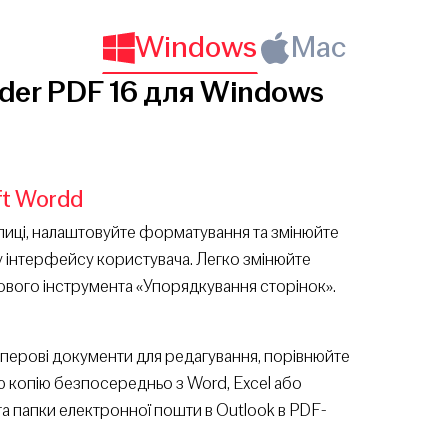
Windows
Mac
ader PDF 16 для Windows
ft Wordd
аблиці, налаштовуйте форматування та змінюйте
у інтерфейсу користувача. Легко змінюйте
ового інструмента «Упорядкування сторінок».
перові документи для редагування, порівнюйте
 копію безпосередньо з Word, Excel або
та папки електронної пошти в Outlook в PDF-