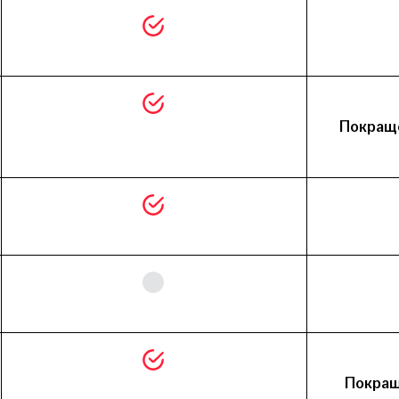
Покращ
Покра