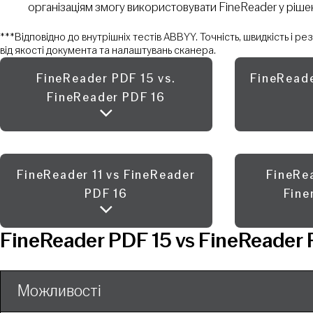
організаціям змогу використовувати FineReader у рішенн
***Відповідно до внутрішніх тестів ABBYY. Точність, швидкість і
від якості документа та налаштувань сканера.
FineReader PDF 15 vs.
FineReade
FineReader PDF 16
FineReader 11 vs FineReader
FineRea
PDF 16
Fine
FineReader PDF 15 vs FineReader 
Можливості