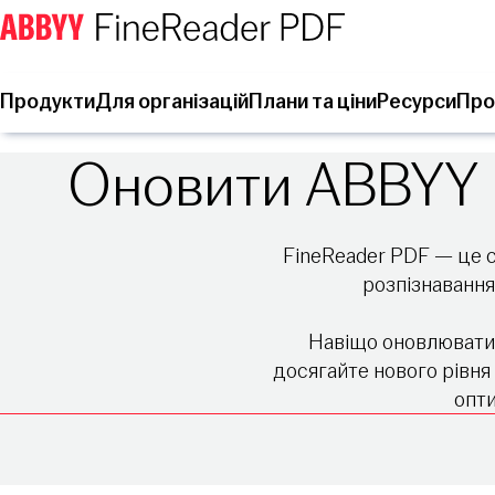
Продукти
Для організацій
Плани та ціни
Ресурси
Про
Оновити ABBYY F
FineReader PDF — це с
розпізнавання,
Навіщо оновлювати?
досягайте нового рівня 
опти