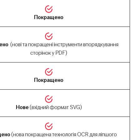
Покращено
ено
(нові та покращені інструменти впорядкування
сторінок у PDF)
Покращено
Нове
(вхідний формат SVG)
щено
(нова покращена технологія OCR для ліпшого