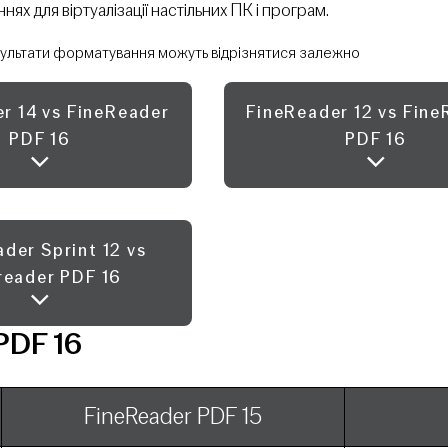
ях для віртуалізації настільних ПК і програм.
 результати форматування можуть відрізнятися залежно
r 14 vs FineReader
FineReader 12 vs Fin
PDF 16
PDF 16
der Sprint 12 vs
reader PDF 16
PDF 16
FineReader PDF 15