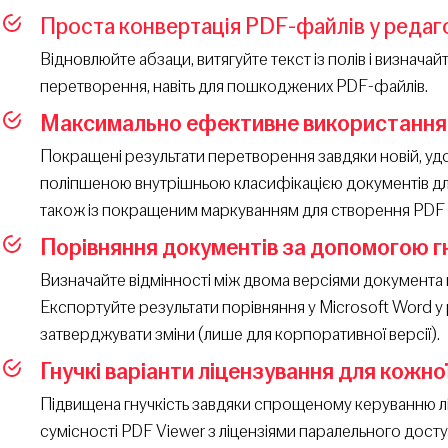
Проста конвертація PDF-файлів у редаг
Відновлюйте абзаци, витягуйте текст із полів і визнача
перетворення, навіть для пошкоджених PDF-файлів.
Максимально ефективне використання
Покращені результати перетворення завдяки новій, удо
поліпшеною внутрішньою класифікацією документів для 
також із покращеним маркуванням для створення PDF 
Порівняння документів за допомогою г
Визначайте відмінності між двома версіями документа в
Експортуйте результати порівняння у Microsoft Word у
затверджувати зміни (лише для корпоративної версії).
Гнучкі варіанти ліцензування для кожної
Підвищена гнучкість завдяки спрощеному керуванню ліц
сумісності PDF Viewer з ліцензіями паралельного доступ