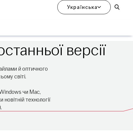
Українська
Відкри
станньої версії
айлами й оптичного
ьому світі.
Windows чи Mac,
 новітній технології
.