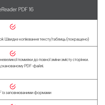
eReader PDF 16
ook Швидке копіювання тексту/таблиць (покращено)
невеликої помилки до повної зміни змісту сторінки.
ідсканованому PDF-файлі.
F із заповнюваними формами