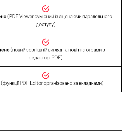
ено
(PDF Viewer сумісний із ліцензіями паралельного
доступу)
лено
(новий зовнішній вигляд та нові піктограми в
редакторі PDF)
(функції PDF Editor організовано за вкладками)