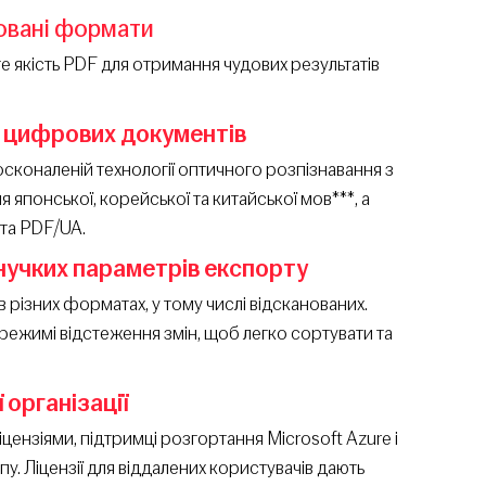
овані формати
йте якість PDF для отримання чудових результатів
 цифрових документів
сконаленій технології оптичного розпізнавання з
японської, корейської та китайської мов***, а
та PDF/UA.
нучких параметрів експорту
 різних форматах, у тому числі відсканованих.
 режимі відстеження змін, щоб легко сортувати та
 організації
ензіями, підтримці розгортання Microsoft Azure і
у. Ліцензії для віддалених користувачів дають