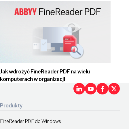
Play video
Jak wdrożyć FineReader PDF na wielu
komputerach w organizacji
LinkedIn
Youtu
Fac
X
Produkty
FineReader PDF do Windows