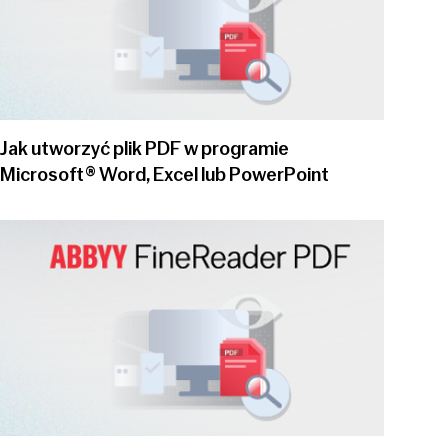
Jak utworzyć plik PDF w programie
Microsoft® Word, Excel lub PowerPoint
Play video