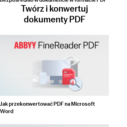
bezpośrednio w dokumencie w formacie PDF
Twórz i konwertuj
dokumenty PDF
Play video
Jak przekonwertować PDF na Microsoft
Word