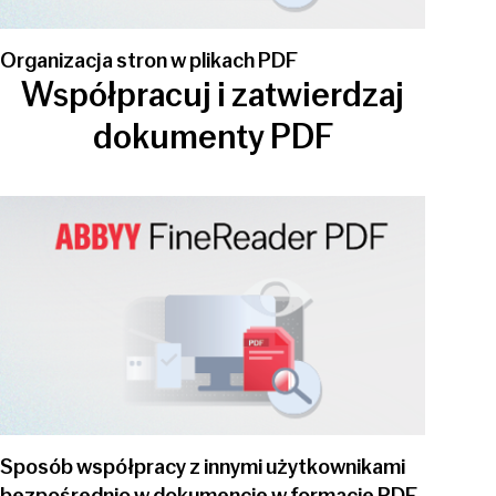
Organizacja stron w plikach PDF
Współpracuj i zatwierdzaj
dokumenty PDF
Play video
Sposób współpracy z innymi użytkownikami