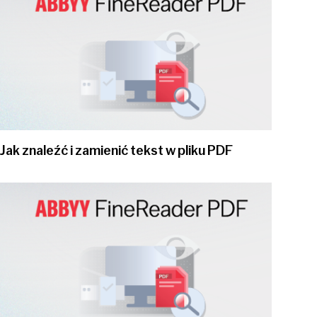
Jak znaleźć i zamienić tekst w pliku PDF
Play video