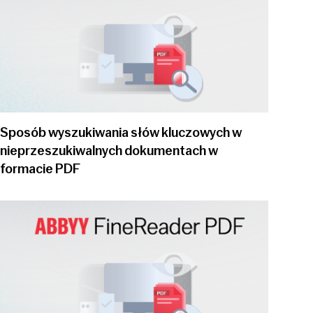
Sposób wyszukiwania słów kluczowych w
nieprzeszukiwalnych dokumentach w
formacie PDF
Play video