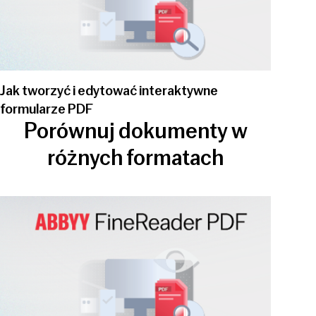
Jak tworzyć i edytować interaktywne
formularze PDF
Porównuj dokumenty w
różnych formatach
Play video