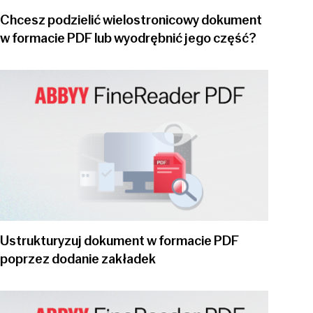
Chcesz podzielić wielostronicowy dokument
w formacie PDF lub wyodrębnić jego część?
Play video
Ustrukturyzuj dokument w formacie PDF
poprzez dodanie zakładek
Play video