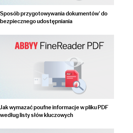
Sposób przygotowywania dokumentów' do
bezpiecznego udostępniania
Play video
Jak wymazać poufne informacje w pliku PDF
według listy słów kluczowych
Play video