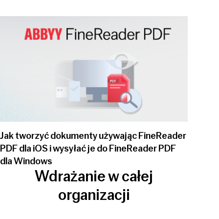
Play video
Jak tworzyć dokumenty używając FineReader
PDF dla iOS i wysyłać je do FineReader PDF
dla Windows
Wdrażanie w całej
organizacji