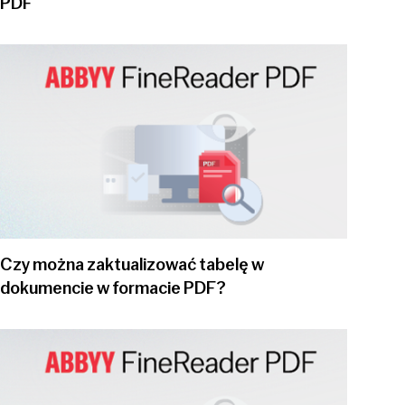
PDF
Play video
Czy można zaktualizować tabelę w
dokumencie w formacie PDF?
Play video