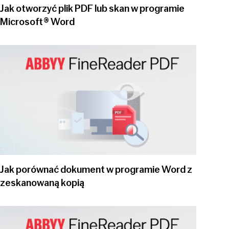
Jak otworzyć plik PDF lub skan w programie
Microsoft® Word
Play video
Jak porównać dokument w programie Word z
zeskanowaną kopią
Play video