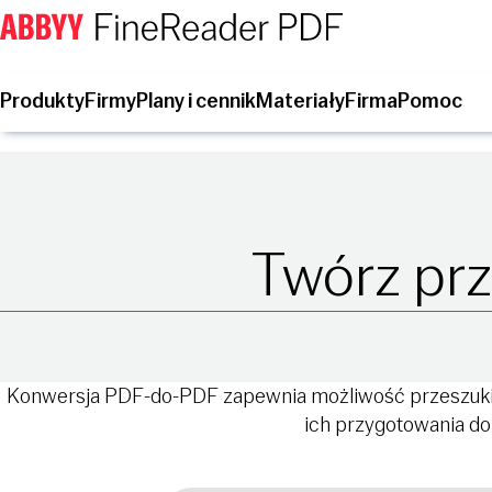
Produkty
Firmy
Plany i cennik
Materiały
Firma
Pomoc
Twórz pr
Konwersja PDF-do-PDF zapewnia możliwość przeszukiw
ich przygotowania do 