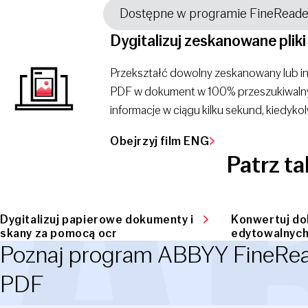
Dostępne w programie FineRead
Dygitalizuj zeskanowane plik
Przekształć dowolny zeskanowany lub inn
PDF w dokument w 100% przeszukiwalny,
informacje w ciągu kilku sekund, kiedyko
Obejrzyj film ENG
Patrz t
Dygitalizuj papierowe dokumenty i
Konwertuj d
skany za pomocą ocr
edytowalnyc
Poznaj program ABBYY FineRe
PDF