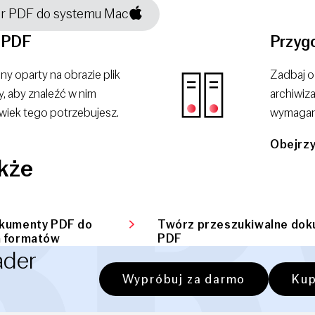
er PDF do systemu Mac
i PDF
Przygo
y oparty na obrazie plik
Zadbaj o
 aby znaleźć w nim
archiwiz
lwiek tego potrzebujesz.
wymagan
Obejrzy
akże
okumenty PDF do
Twórz przeszukiwalne do
h formatów
PDF
ader
Wypróbuj za darmo
Kup