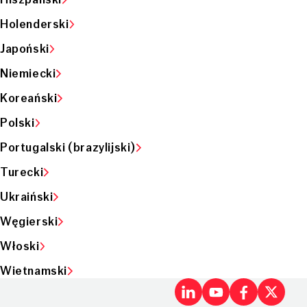
Holenderski
Japoński
Niemiecki
Koreański
Polski
Portugalski (brazylijski)
Turecki
Ukraiński
Węgierski
Włoski
Wietnamski
LinkedIn
Youtu
Fac
X