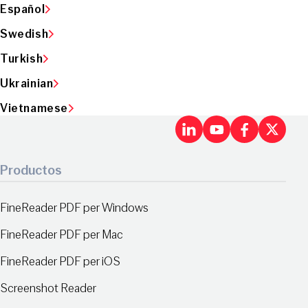
Español
Swedish
Turkish
Ukrainian
Vietnamese
LinkedIn
Youtu
Fac
X
Productos
FineReader PDF per Windows
FineReader PDF per Mac
FineReader PDF per iOS
Screenshot Reader