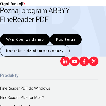
Ogół funkcji
Poznaj program ABBYY
FineReader PDF
Wypróbuj za darmo
Kup teraz
Kontakt z działem sprzedaży
LinkedIn
Youtu
Fac
X
Produkty
FineReader PDF do Windows
FineReader PDF for Mac®