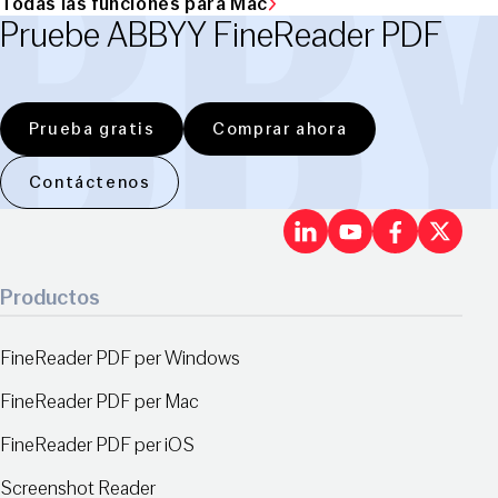
Todas las funciones para Mac
Pruebe ABBYY FineReader PDF
Prueba gratis
Comprar ahora
Contáctenos
LinkedIn
Youtu
Fac
X
Productos
FineReader PDF per Windows
FineReader PDF per Mac
FineReader PDF per iOS
Screenshot Reader