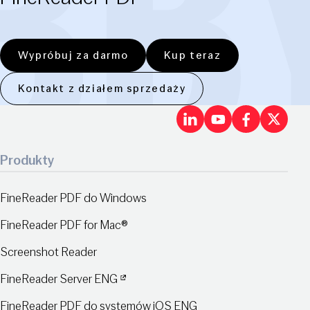
Wypróbuj za darmo
Kup teraz
Kontakt z działem sprzedaży
LinkedIn
Youtu
Fac
X
Produkty
FineReader PDF do Windows
FineReader PDF for Mac®
Screenshot Reader
FineReader Server ENG
FineReader PDF do systemów iOS ENG