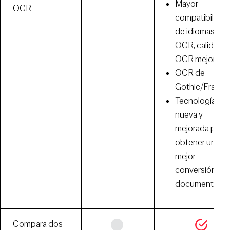
Mayor
OCR
compatibilidad
de idiomas de
OCR, calidad d
OCR mejorada
OCR de
Gothic/Fractu
Tecnología O
nueva y
mejorada para
obtener una
mejor
conversión de
documentos
Compara dos