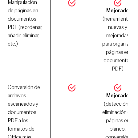
Manipulación
de páginas en
Mejorado
documentos
(herramientas
PDF (reordenar,
nuevas y
añadir, eliminar,
mejoradas
etc.)
para organizar
páginas en
documentos
PDF)
Conversión de
archivos
Mejorado
escaneados y
(detección y
documentos
eliminación de
PDF a los
páginas en
formatos de
blanco,
Office más
conversión