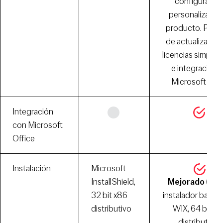
configuració
personalizada 
producto. Proc
de actualización
licencias simplif
e integración 
Microsoft Azu
Integración
con Microsoft
Office
Instalación
Microsoft
InstallShield,
Mejorado
(nue
32 bit x86
instalador basad
distributivo
WIX, 64 bit x6
distributivo)