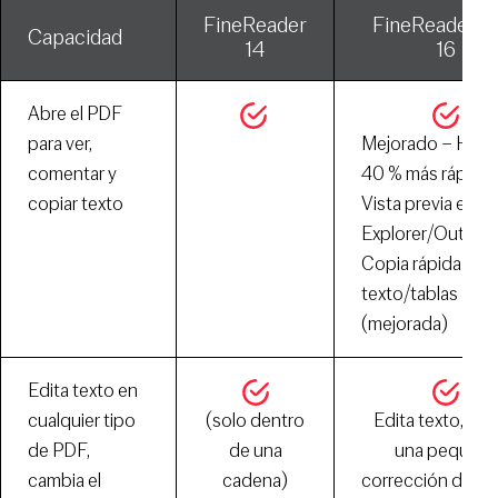
FineReader
FineReader 
Capacidad
14
16
Abre el PDF
para ver,
Mejorado – Hast
comentar y
40 % más rápido
copiar texto
Vista previa en
Explorer/Outloo
Copia rápida de
texto/tablas
(mejorada)
Edita texto en
cualquier tipo
(solo dentro
Edita texto, de
de PDF,
de una
una pequeña
cambia el
cadena)
corrección de er