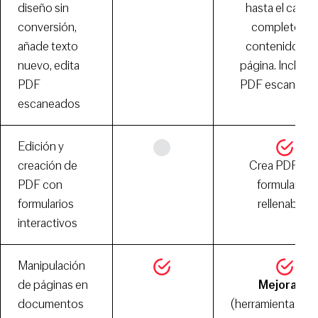
diseño sin
hasta el camb
conversión,
completo de
añade texto
contenido de 
nuevo, edita
página. Incluso
PDF
PDF escaneado
escaneados
Edición y
creación de
Crea PDF co
PDF con
formularios
formularios
rellenables
interactivos
Manipulación
de páginas en
Mejorado
documentos
(herramientas nu