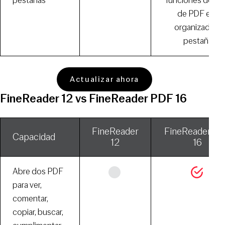
pestañas
funciones del ed
de PDF está
organizadas e
pestañas)
Actualizar ahora
FineReader 12 vs FineReader PDF 16
FineReader
FineReader P
Capacidad
12
16
Abre dos PDF
para ver,
comentar,
copiar, buscar,