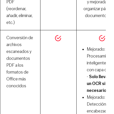
PDF
y mejoradas pa
(reordenar,
organizar página
añadir, eliminar,
documentos P
etc.)
Conversión de
archivos
Mejorado:
escaneados y
Procesamient
documentos
inteligente de
PDF a los
con capa de te
formatos de
-
Solo lleva a 
Office más
un OCR si es
conocidos
necesario
Mejorado:
Detección de
encabezados 