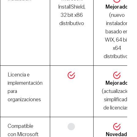
InstallShield,
Mejorado
32 bit x86
(nuevo
distributivo
instalador
basado en
WIX, 64 bit
x64
distributivo)
Licencia e
implementación
Mejorado
para
(actualización
organizaciones
simplificada
de licencias)
Compatible
con Microsoft
Novedad: