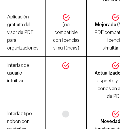
Aplicación
gratuita del
(no
Mejorado
(Viso
visor de PDF
compatible
PDF compatible
para
con licencias
licencias
organizaciones
simultáneas)
simultáneas)
Interfaz de
usuario
Actualizado
(nu
intuitiva
aspecto y nue
iconos en el edi
de PDF)
Interfaz tipo
ribbon con
Novedad
(La