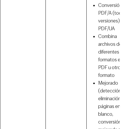
Conversión a
PDF/A (todas l
versiones),
PDF/UA
Combina
archivos de
diferentes
formatos en un
PDF u otro
formato
Mejorado
(detección y
eliminación de
páginas en
blanco,
conversión