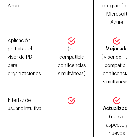
Azure
Integración en
Microsoft
Azure
Aplicación
gratuita del
(no
Mejorado
visor de PDF
compatible
(Visor de PDF
para
con licencias
compatible
organizaciones
simultáneas)
con licencias
simultáneas)
Interfaz de
usuario intuitiva
Actualizado
(nuevo
aspecto y
nuevos