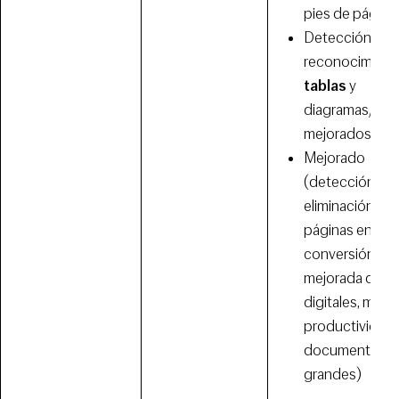
pies de página
Detección y
reconocimient
tablas
y
diagramas/gráf
mejorados
Mejorado
(detección y
eliminación de
páginas en bla
conversión
mejorada de P
digitales, mayo
productividad 
documentos
grandes)