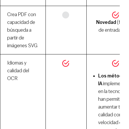
Crea PDF con
capacidad de
Novedad
(form
búsqueda a
de entrada SV
partir de
imágenes SVG
Idiomas y
calidad del
Los métodos
OCR
IA
implementa
en la tecnologí
han permitido
aumentar tanto
calidad como l
velocidad del