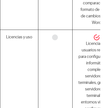
comparación 
formato de cont
de cambios de
Word
Licencias y uso
Licencias de
usuarios remot
para configuraci
informáticas
complejas:
servidores d
terminales, granj
servidores d
terminales y
entornos virtual