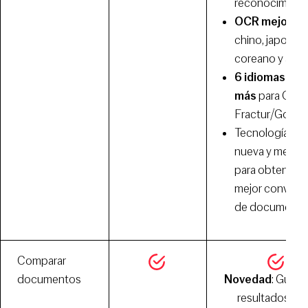
reconocimient
OCR mejorad
chino, japonés,
coreano y árab
6 idiomas de
más
para OCR
Fractur/Gothic
Tecnología O
nueva y mejor
para obtener u
mejor convers
de documento
Comparar
documentos
Novedad
: Guard
resultados de 