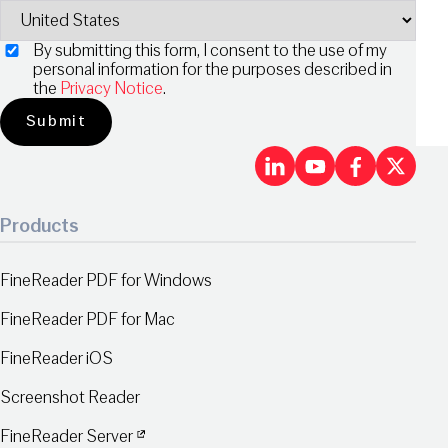
By submitting this form, I consent to the use of my
personal information for the purposes described in
the
Privacy Notice
.
LinkedIn
Youtu
Fac
X
Products
FineReader PDF for Windows
FineReader PDF for Mac
FineReader iOS
Screenshot Reader
FineReader Server