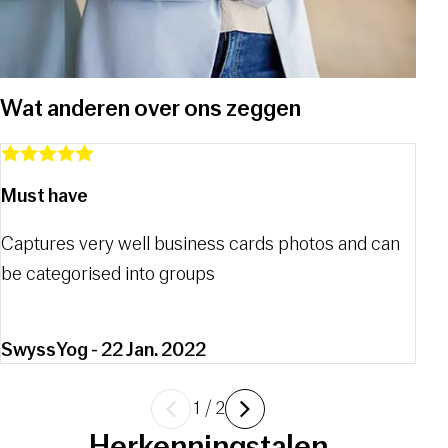
Wat anderen over ons zeggen
Must have
Fan
Captures very well business cards photos and can
The 
be categorised into groups
Men
SwyssYog - 22 Jan. 2022
Previous
Next
1
/
2
Herkenningstalen